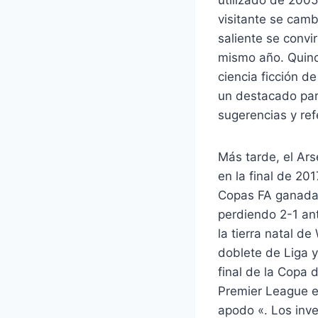
visitante se cam
saliente se convir
mismo año. Quince
ciencia ficción d
un destacado part
sugerencias y ref
Más tarde, el Ars
en la final de 20
Copas FA ganadas.
perdiendo 2-1 an
la tierra natal d
doblete de Liga 
final de la Copa
Premier League en
apodo «. Los inv