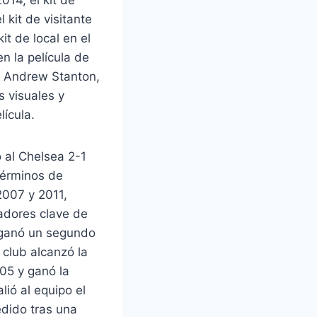
l kit de visitante
it de local en el
n la película de
ta Andrew Stanton,
s visuales y
lícula.
 al Chelsea 2-1
 términos de
2007 y 2011,
adores clave de
l ganó un segundo
club alcanzó la
05 y ganó la
ió al equipo el
dido tras una