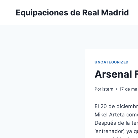
Saltar
Equipaciones de Real Madrid
al
contenido
UNCATEGORIZED
Arsenal 
Por
istern
17 de ma
El 20 de diciembr
Mikel Arteta com
Después de la tem
‘entrenador’, ya 