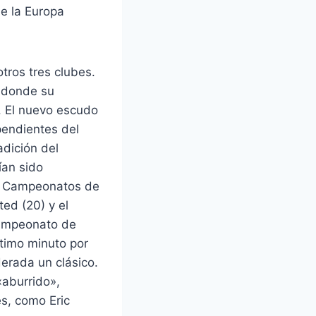
de la Europa
tros tres clubes.
, donde su
. El nuevo escudo
pendientes del
adición del
ían sido
13 Campeonatos de
ted (20) y el
 Campeonato de
ltimo minuto por
erada un clásico.
«aburrido»,
s, como Eric