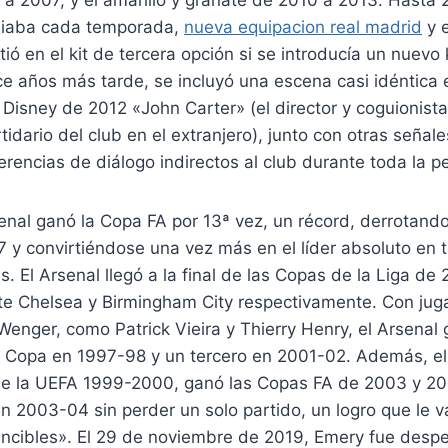
biaba cada temporada,
nueva equipacion real madrid
y e
tió en el kit de tercera opción si se introducía un nuevo k
 años más tarde, se incluyó una escena casi idéntica e
e Disney de 2012 «John Carter» (el director y coguionis
idario del club en el extranjero), junto con otras señale
erencias de diálogo indirectos al club durante toda la pe
enal ganó la Copa FA por 13ª vez, un récord, derrotando
17 y convirtiéndose una vez más en el líder absoluto en
 El Arsenal llegó a la final de las Copas de la Liga de 
te Chelsea y Birmingham City respectivamente. Con jug
e Wenger, como Patrick Vieira y Thierry Henry, el Arsena
y Copa en 1997-98 y un tercero en 2001-02. Además, el 
 de la UEFA 1999-2000, ganó las Copas FA de 2003 y 20
 2003-04 sin perder un solo partido, un logro que le val
encibles». El 29 de noviembre de 2019, Emery fue despe