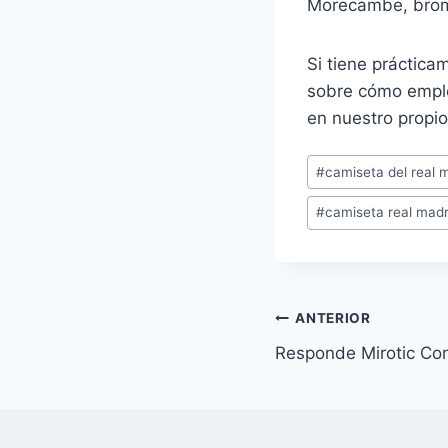
Morecambe, brom
Si tiene práctica
sobre cómo emp
en nuestro propio 
Etiquetas
#
camiseta del real 
de
#
camiseta real madr
la
entrada:
Navegación
ANTERIOR
Responde Mirotic Con
de
entradas