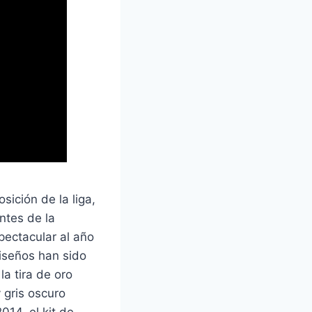
ición de la liga,
ntes de la
ectacular al año
diseños han sido
la tira de oro
 gris oscuro
014, el kit de