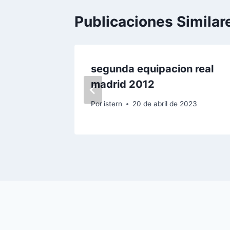
Publicaciones Similar
id 2018
segunda equipacion real
madrid 2012
2023
Por
istern
20 de abril de 2023