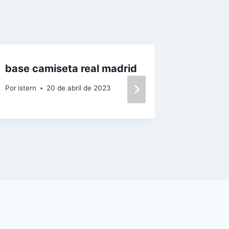
base camiseta real madrid
comprar
madrid
Por
istern
20 de abril de 2023
Por
istern