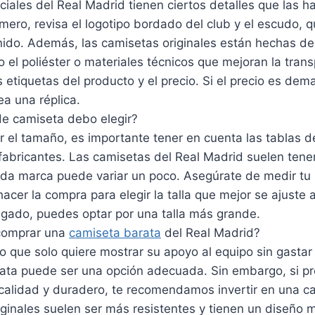
ciales del Real Madrid tienen ciertos detalles que las h
rimero, revisa el logotipo bordado del club y el escudo, 
inido. Además, las camisetas originales están hechas de
o el poliéster o materiales técnicos que mejoran la trans
as etiquetas del producto y el precio. Si el precio es dem
a una réplica.
e camiseta debo elegir?
ir el tamaño, es importante tener en cuenta las tablas d
fabricantes. Las camisetas del Real Madrid suelen tener
ada marca puede variar un poco. Asegúrate de medir tu 
acer la compra para elegir la talla que mejor se ajuste a 
lgado, puedes optar por una talla más grande.
 comprar una
camiseta barata
del Real Madrid?
co que solo quiere mostrar su apoyo al equipo sin gasta
ata puede ser una opción adecuada. Sin embargo, si pr
calidad y duradero, te recomendamos invertir en una cam
ginales suelen ser más resistentes y tienen un diseño 