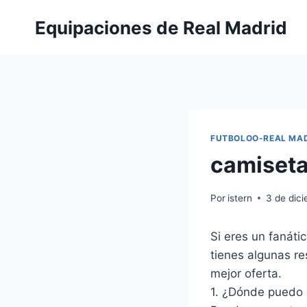
Saltar
Equipaciones de Real Madrid
al
contenido
FUTBOLOO-REAL MA
camiseta
Por
istern
3 de dic
Si eres un fanáti
tienes algunas r
mejor oferta.
1. ¿Dónde puedo