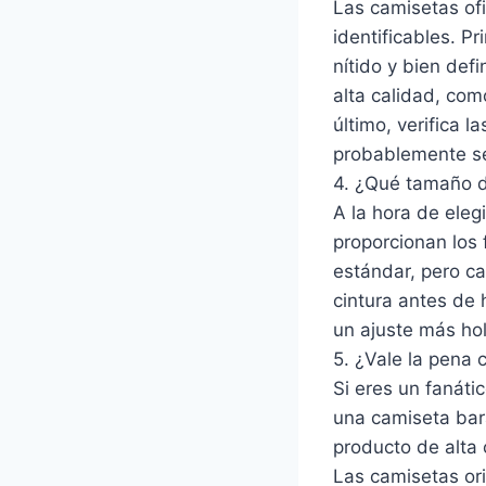
Las camisetas ofi
identificables. P
nítido y bien def
alta calidad, com
último, verifica l
probablemente se
4. ¿Qué tamaño d
A la hora de eleg
proporcionan los 
estándar, pero c
cintura antes de h
un ajuste más ho
5. ¿Vale la pena
Si eres un fanáti
una camiseta bar
producto de alta 
Las camisetas ori