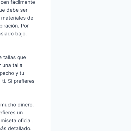
acen fácilmente
que debe ser
 materiales de
piración. Por
asiado bajo,
e tallas que
 una talla
pecho y tu
ti. Si prefieres
r mucho dinero,
efieres un
iseta oficial.
más detallado.