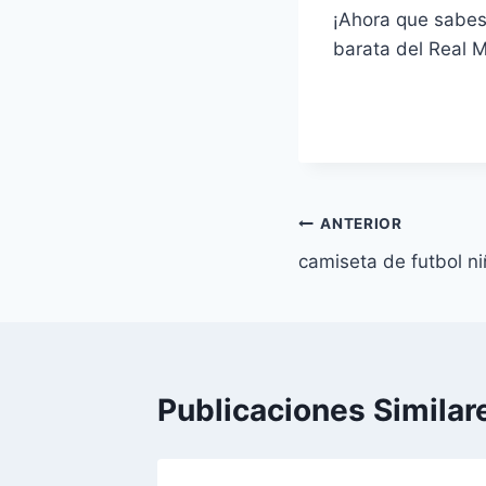
¡Ahora que sabes
barata del Real M
Navegación
ANTERIOR
camiseta de futbol n
de
entradas
Publicaciones Similar