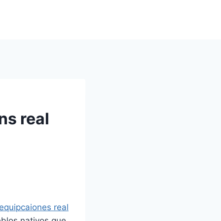
s real
equipcaiones real
eblos nativos que