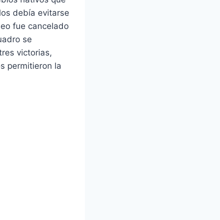
los debía evitarse
rneo fue cancelado
uadro se
res victorias,
 permitieron la