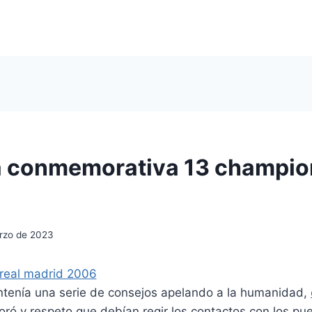
 conmemorativa 13 champion
rzo de 2023
tenía una serie de consejos apelando a la humanidad,
ró y respeto que debían regir los contactos con los pu