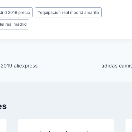
drid 2019 precio
#
equipacion real madrid amarilla
el real madrid
 2019 aliexpress
adidas camis
es