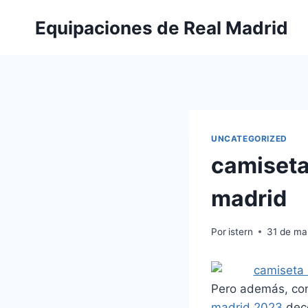
Saltar
Equipaciones de Real Madrid
al
contenido
UNCATEGORIZED
camiseta
madrid
Por
istern
31 de ma
Pero además, con
madrid 2023
deco