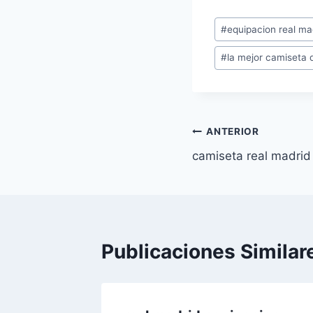
Etiquetas
#
equipacion real ma
de
#
la mejor camiseta d
la
entrada:
Navegación
ANTERIOR
camiseta real madrid
de
entradas
Publicaciones Similar