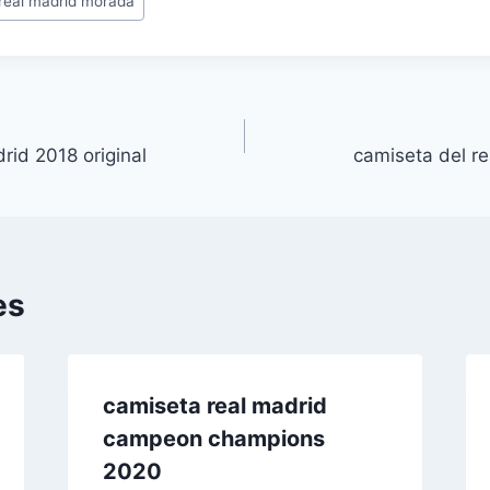
real madrid morada
rid 2018 original
camiseta del re
es
camiseta real madrid
campeon champions
2020