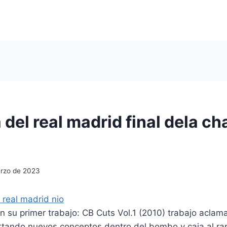
 del real madrid final dela c
rzo de 2023
 su primer trabajo: CB Cuts Vol.1 (2010) trabajo aclam
rtando nuevos conceptos dentro del bombo y caja al ra