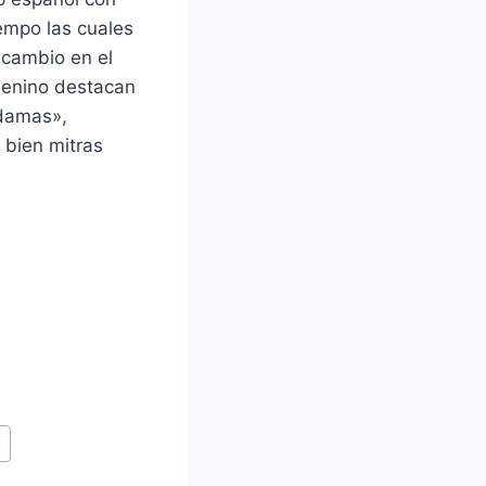
empo las cuales
 cambio en el
menino destacan
«damas»,
 bien mitras
4