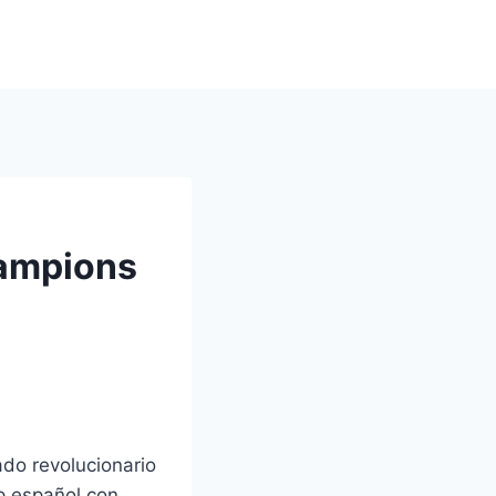
hampions
ado revolucionario
p español con