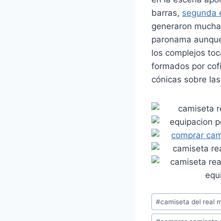
barras,
segunda e
generaron mucha 
paronama aunque
los complejos to
formados por cofi
cónicas sobre las
Etiquetas
#
camiseta del real m
de