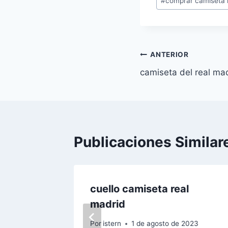
#
comprar camiseta 
la
entrada:
Navegación
ANTERIOR
camiseta del real mad
de
entradas
Publicaciones Similar
madrid
cuello camiseta real
madrid
 2023
Por
istern
1 de agosto de 2023