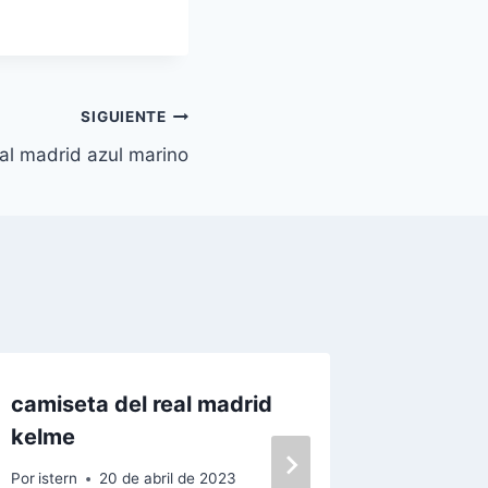
SIGUIENTE
al madrid azul marino
camiseta del real madrid
Camiset
kelme
Por
istern
Por
istern
20 de abril de 2023