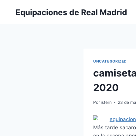
Saltar
Equipaciones de Real Madrid
al
contenido
UNCATEGORIZED
camiseta
2020
Por
istern
23 de ma
Más tarde sacaron
en la escena apo