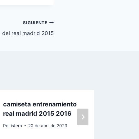
SIGUIENTE
a del real madrid 2015
camiseta entrenamiento
Replic
real madrid 2015 2016
Futbol 
Por
istern
20 de abril de 2023
Por
istern