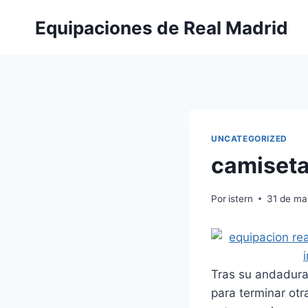
Saltar
Equipaciones de Real Madrid
al
contenido
UNCATEGORIZED
camiseta
Por
istern
31 de ma
Tras su andadura 
para terminar otr