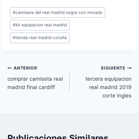
Etiquetas
#
camiseta del real madrid negra con morado
de
#
kit equipacion real madrid
la
entrada:
#
tienda real madrid coruña
Navegación
ANTERIOR
SIGUIENTE
comprar camiseta real
tercera equipacion
de
madrid final cardiff
real madrid 2019
entradas
corte ingles
Publicaciones Similares