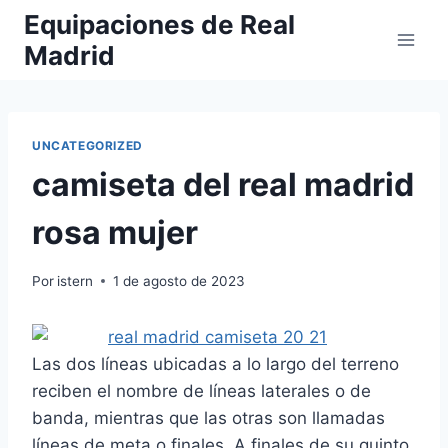
Saltar
Equipaciones de Real
al
Madrid
contenido
UNCATEGORIZED
camiseta del real madrid
rosa mujer
Por
istern
1 de agosto de 2023
Las dos líneas ubicadas a lo largo del terreno
reciben el nombre de líneas laterales o de
banda, mientras que las otras son llamadas
líneas de meta o finales. A finales de su quinto