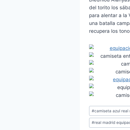
del torito los sá
para alentar a l
una batalla campa
recupera los tono
Etiquetas
#
camiseta azul real
de
#
real madrid equipa
la