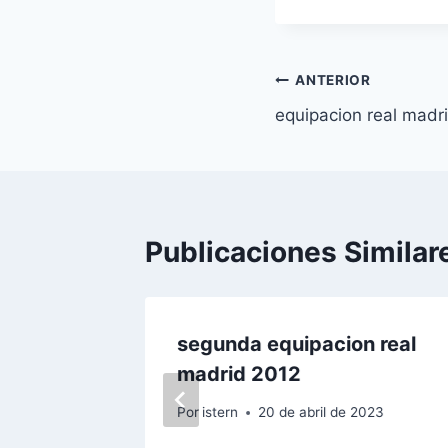
entrada:
Navegación
ANTERIOR
equipacion real madri
de
entradas
Publicaciones Similar
real
segunda equipacion real
madrid 2012
 2023
Por
istern
20 de abril de 2023