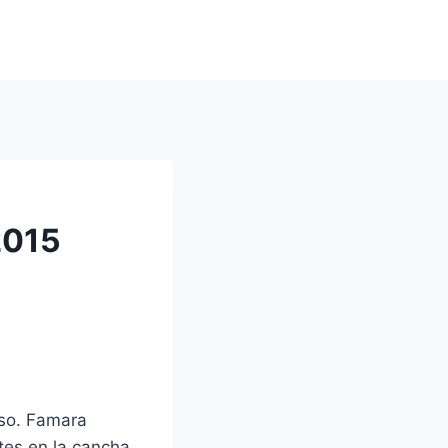
2015
aso. Famara
tes en la cancha