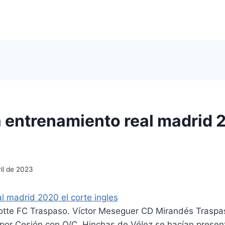
 entrenamiento real madrid 
il de 2023
lotte FC Traspaso. Víctor Meseguer CD Mirandés Trasp
por Cesión con O/C. Hinchas de Vélez se hacían presen