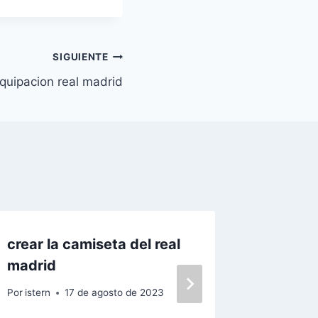
SIGUIENTE
quipacion real madrid
crear la camiseta del real
real ma
madrid
portero
Por
istern
17 de agosto de 2023
Por
istern