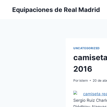
Saltar
Equipaciones de Real Madrid
al
contenido
UNCATEGORIZED
camiseta
2016
Por
istern
20 de abr
Sergio Ruiz Char
Diédhiou Alanyas