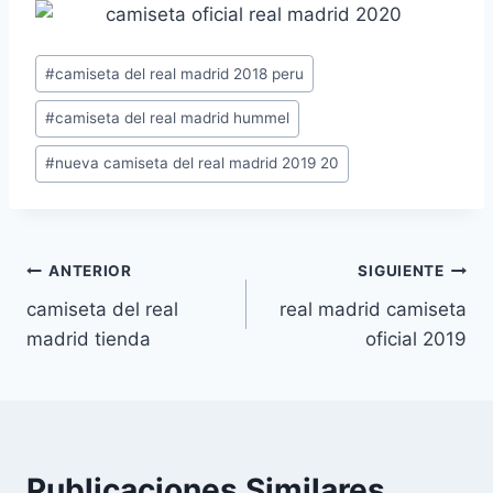
Etiquetas
#
camiseta del real madrid 2018 peru
de
#
camiseta del real madrid hummel
la
entrada:
#
nueva camiseta del real madrid 2019 20
Navegación
ANTERIOR
SIGUIENTE
camiseta del real
real madrid camiseta
de
madrid tienda
oficial 2019
entradas
Publicaciones Similares