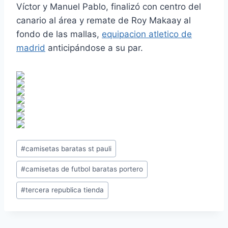
Víctor y Manuel Pablo, finalizó con centro del
canario al área y remate de Roy Makaay al
fondo de las mallas,
equipacion atletico de
madrid
anticipándose a su par.
Etiquetas
#
camisetas baratas st pauli
de
#
camisetas de futbol baratas portero
la
entrada:
#
tercera republica tienda