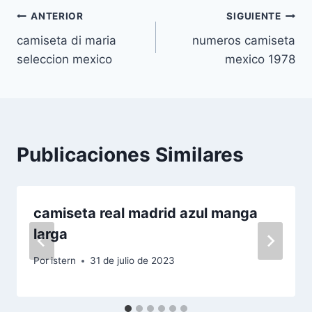
Navegación
ANTERIOR
SIGUIENTE
camiseta di maria
numeros camiseta
de
seleccion mexico
mexico 1978
entradas
Publicaciones Similares
camiseta real madrid azul manga
larga
Por
istern
31 de julio de 2023