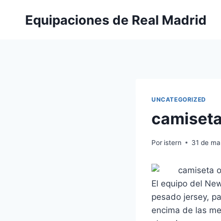
Saltar
Equipaciones de Real Madrid
al
contenido
UNCATEGORIZED
camiseta
Por
istern
31 de ma
El equipo del Ne
pesado jersey, pan
encima de las me