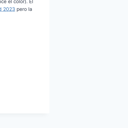
e el color). El
id 2023
pero la