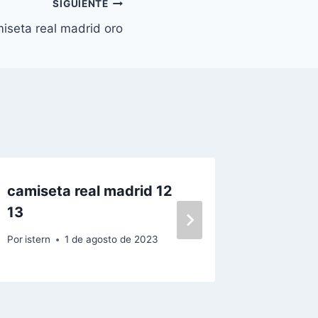
SIGUIENTE
iseta real madrid oro
camiseta real madrid 12
Girona 
13
‘pet Fr
Por
istern
1 de agosto de 2023
Por
istern