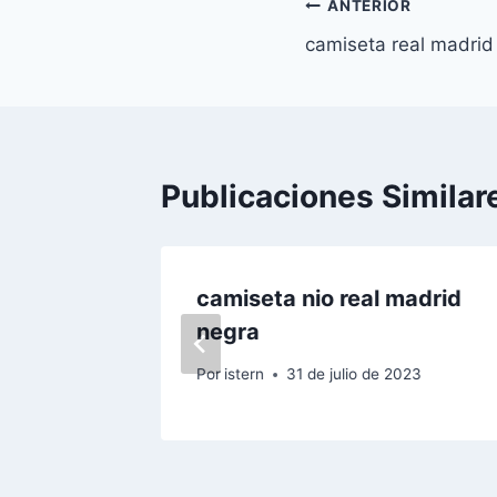
Navegación
ANTERIOR
camiseta real madrid
de
entradas
Publicaciones Similar
zidane
camiseta nio real madrid
negra
 2023
Por
istern
31 de julio de 2023