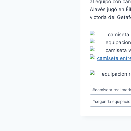
al equipo con cam
Alavés jugó en Éi
victoria del Geta
Etiquetas
#
camiseta real madr
de
#
segunda equipacio
la
entrada: