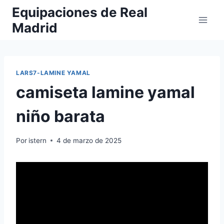
Saltar
Equipaciones de Real
al
Madrid
contenido
LARS7-LAMINE YAMAL
camiseta lamine yamal
niño barata
Por
istern
4 de marzo de 2025