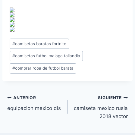
Etiquetas
#
camisetas baratas fortnite
de
#
camisetas futbol malaga tailandia
la
entrada:
#
comprar ropa de futbol barata
Navegación
ANTERIOR
SIGUIENTE
equipacion mexico dls
camiseta mexico rusia
de
2018 vector
entradas