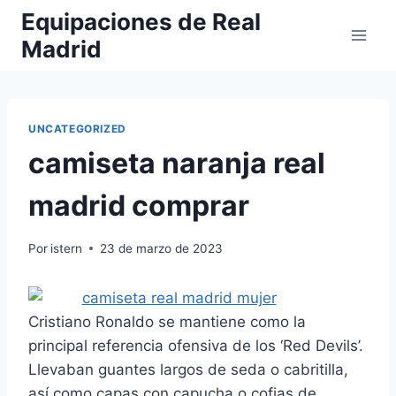
Saltar
Equipaciones de Real
al
Madrid
contenido
UNCATEGORIZED
camiseta naranja real
madrid comprar
Por
istern
23 de marzo de 2023
Cristiano Ronaldo se mantiene como la
principal referencia ofensiva de los ‘Red Devils’.
Llevaban guantes largos de seda o cabritilla,
así como capas con capucha o cofias de