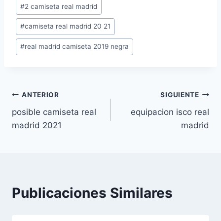
Etiquetas
#
2 camiseta real madrid
de
#
camiseta real madrid 20 21
la
entrada:
#
real madrid camiseta 2019 negra
Navegación
ANTERIOR
SIGUIENTE
posible camiseta real
equipacion isco real
de
madrid 2021
madrid
entradas
Publicaciones Similares