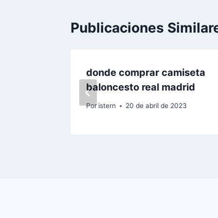
Publicaciones Similar
id
donde comprar camiseta
baloncesto real madrid
 2023
Por
istern
20 de abril de 2023