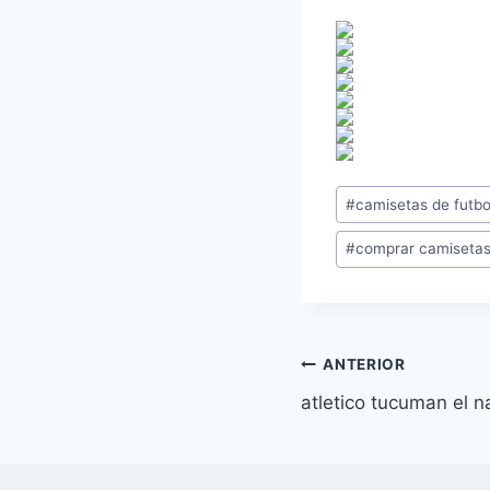
Etiquetas
#
camisetas de futbol
de
#
comprar camisetas 
la
entrada:
Navegación
ANTERIOR
atletico tucuman el 
de
entradas