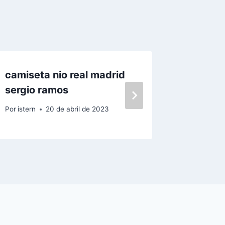
camiseta nio real madrid
camiset
sergio ramos
2018 ro
Por
istern
20 de abril de 2023
Por
istern