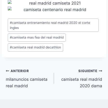
Etiquetas
#
camiseta entrenamiento real madrid 2020 el corte
de
ingles
la
#
camiseta mas fea del real madrid
entrada:
#
camiseta real madrid decathlon
Navegación
ANTERIOR
SIGUIENTE
milanuncios camiseta
camiseta real madrid
de
real madrid
2020 dama
entradas