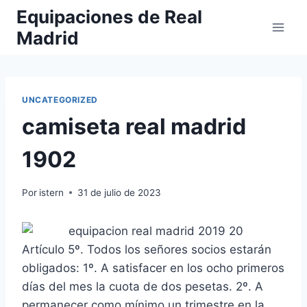
Saltar
Equipaciones de Real
al
Madrid
contenido
UNCATEGORIZED
camiseta real madrid
1902
Por
istern
31 de julio de 2023
Artículo 5º. Todos los señores socios estarán
obligados: 1º. A satisfacer en los ocho primeros
días del mes la cuota de dos pesetas. 2º. A
permanecer como mínimo un trimestre en la