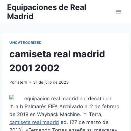
Saltar
Equipaciones de Real
al
Madrid
contenido
UNCATEGORIZED
camiseta real madrid
2001 2002
Por
istern
31 de julio de 2023
↑ a b Palmarés FIFA Archivado el 2 de febrero
de 2018 en Wayback Machine. ↑ Terra,
camiseta real madrid
ed. (27 de marzo de
2013). «Fernando Torres enseña su máscara».