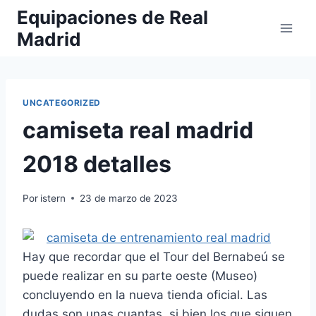
Saltar
Equipaciones de Real
al
Madrid
contenido
UNCATEGORIZED
camiseta real madrid
2018 detalles
Por
istern
23 de marzo de 2023
Hay que recordar que el Tour del Bernabeú se
puede realizar en su parte oeste (Museo)
concluyendo en la nueva tienda oficial. Las
dudas son unas cuantas, si bien los que siguen