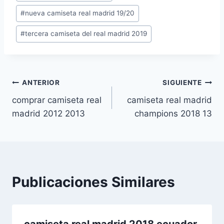
de
#
nueva camiseta real madrid 19/20
la
entrada:
#
tercera camiseta del real madrid 2019
Navegación
ANTERIOR
SIGUIENTE
comprar camiseta real
camiseta real madrid
de
madrid 2012 2013
champions 2018 13
entradas
Publicaciones Similares
camiseta real madrid 2018 ecuador