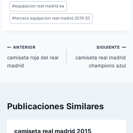
#
equipacion real madrid ea
la
entrada:
#
tercera equipacion real madrid 2019 20
Navegación
ANTERIOR
SIGUIENTE
camiseta roja del real
camiseta real madrid
de
madrid
champions azul
entradas
Publicaciones Similares
camiseta real madrid 2015