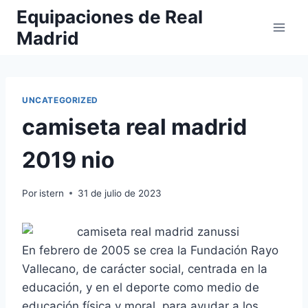
Saltar
Equipaciones de Real
al
Madrid
contenido
UNCATEGORIZED
camiseta real madrid
2019 nio
Por
istern
31 de julio de 2023
En febrero de 2005 se crea la Fundación Rayo
Vallecano, de carácter social, centrada en la
educación, y en el deporte como medio de
educación física y moral, para ayudar a los