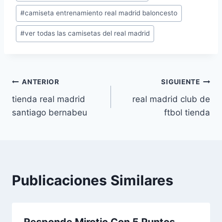
de
#
camiseta entrenamiento real madrid baloncesto
la
entrada:
#
ver todas las camisetas del real madrid
Navegación
ANTERIOR
SIGUIENTE
tienda real madrid
real madrid club de
de
santiago bernabeu
ftbol tienda
entradas
Publicaciones Similares
Responde Mirotic Con 5 Puntos