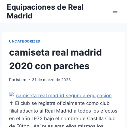
Saltar
Equipaciones de Real
al
Madrid
contenido
UNCATEGORIZED
camiseta real madrid
2020 con parches
Por
istern
31 de marzo de 2023
↑ El club se registra oficialmente como club
filial adscrito al Real Madrid a todos los efectos
en el año 1972 bajo el nombre de Castilla Club
de Fútbol. Así pues eran ellos mismos los