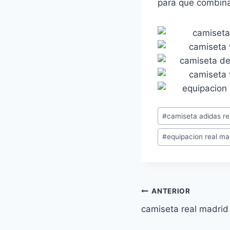
para que combinar
Etiquetas
#
camiseta adidas re
de
#
equipacion real m
la
entrada:
Navegación
ANTERIOR
camiseta real madrid
de