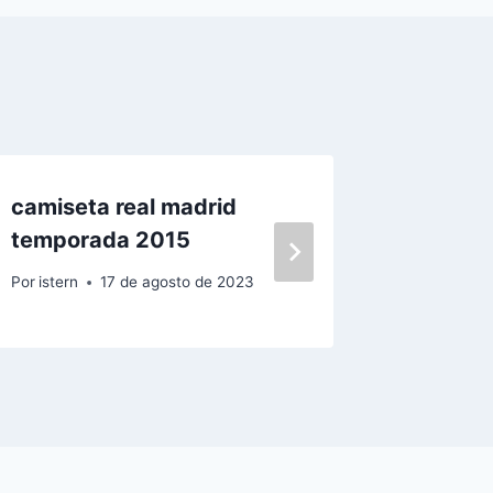
camiseta real madrid
comprar
temporada 2015
madrid
Por
istern
17 de agosto de 2023
Por
istern