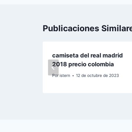
entradas
Publicaciones Similar
id 10
camiseta del real madrid
2018 precio colombia
 2023
Por
istern
12 de octubre de 2023