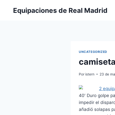
Saltar
Equipaciones de Real Madrid
al
contenido
UNCATEGORIZED
camiseta
Por
istern
23 de ma
40′ Duro golpe pa
impedir el disparo
añadió solapas pa