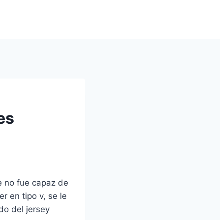
es
e no fue capaz de
r en tipo v, se le
do del jersey