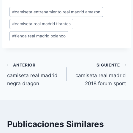
Etiquetas
#
camiseta entrenamiento real madrid amazon
de
#
camiseta real madrid tirantes
la
entrada:
#
tienda real madrid polanco
Navegación
ANTERIOR
SIGUIENTE
camiseta real madrid
camiseta real madrid
de
negra dragon
2018 forum sport
entradas
Publicaciones Similares