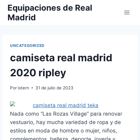
Saltar
Equipaciones de Real
al
Madrid
contenido
UNCATEGORIZED
camiseta real madrid
2020 ripley
Por
istern
31 de julio de 2023
Nada como “Las Rozas Village” para renovar
vestuario, hay mucha variedad de ropa y de
estilos en moda de hombre o mujer, niños,
complementos, belleza, deporte, joyería y