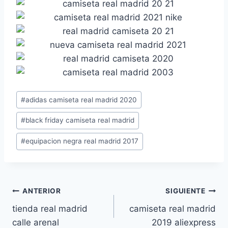
Etiquetas
#
adidas camiseta real madrid 2020
de
#
black friday camiseta real madrid
la
entrada:
#
equipacion negra real madrid 2017
Navegación
ANTERIOR
SIGUIENTE
tienda real madrid
camiseta real madrid
de
calle arenal
2019 aliexpress