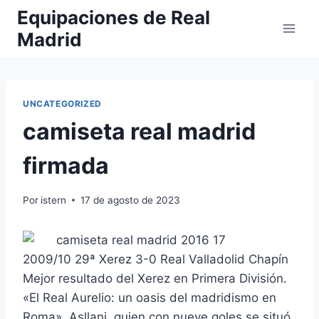
Saltar
Equipaciones de Real
al
Madrid
contenido
UNCATEGORIZED
camiseta real madrid
firmada
Por
istern
17 de agosto de 2023
2009/10 29ª Xerez 3-0 Real Valladolid Chapín
Mejor resultado del Xerez en Primera División.
«El Real Aurelio: un oasis del madridismo en
Roma». Asllani, quien con nueve goles se situó