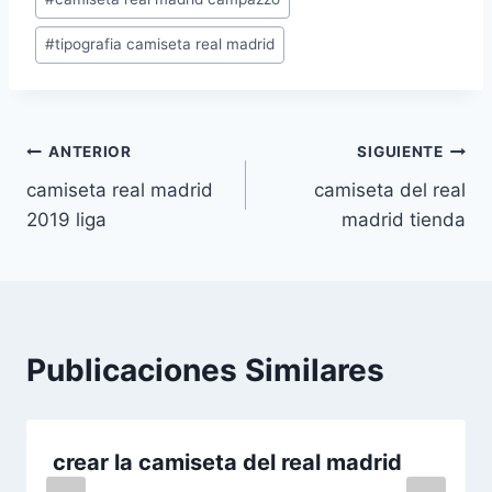
la
entrada:
#
tipografia camiseta real madrid
Navegación
ANTERIOR
SIGUIENTE
camiseta real madrid
camiseta del real
de
2019 liga
madrid tienda
entradas
Publicaciones Similares
crear la camiseta del real madrid