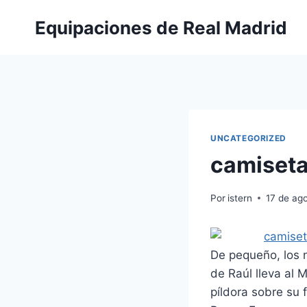
Saltar
Equipaciones de Real Madrid
al
contenido
UNCATEGORIZED
camiseta
Por
istern
17 de ag
De pequeño, los n
de Raúl lleva al M
píldora sobre su 