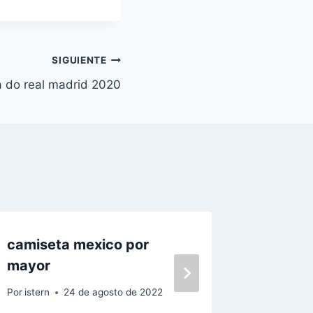
SIGUIENTE
 do real madrid 2020
camiseta mexico por
dibujos
mayor
real ma
Por
istern
24 de agosto de 2022
Por
istern