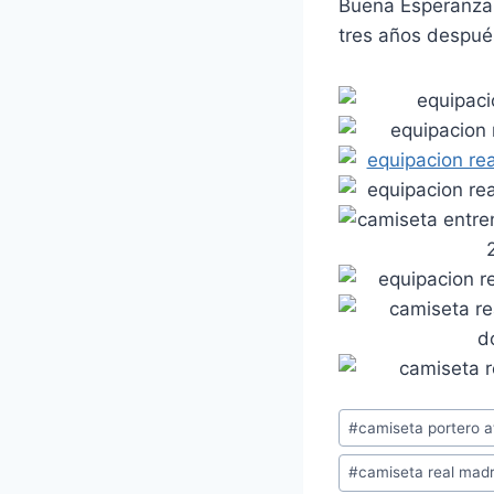
Buena Esperanza e
tres años despué
Etiquetas
#
camiseta portero a
de
#
camiseta real madr
la