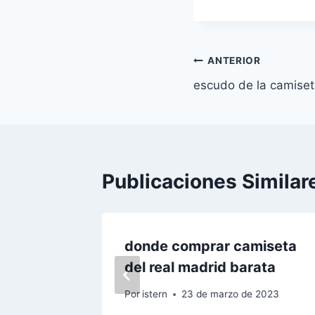
entrada:
Navegación
ANTERIOR
escudo de la camiset
de
entradas
Publicaciones Similar
amiseta
donde comprar camiseta
del real madrid barata
e 2022
Por
istern
23 de marzo de 2023