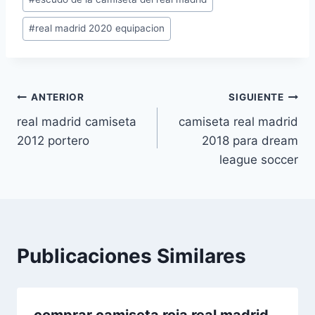
la
entrada:
#
real madrid 2020 equipacion
Navegación
ANTERIOR
SIGUIENTE
real madrid camiseta
camiseta real madrid
de
2012 portero
2018 para dream
entradas
league soccer
Publicaciones Similares
comprar camiseta roja real madrid