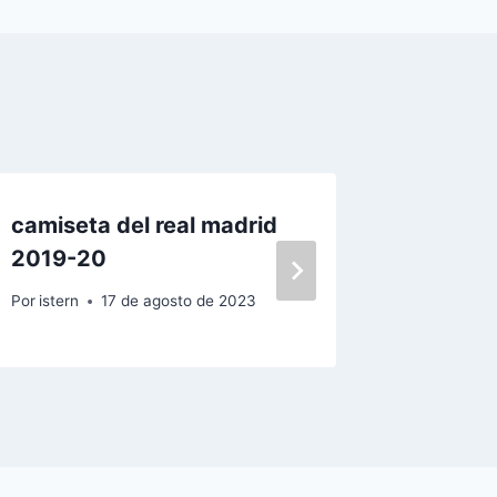
camiseta del real madrid
camiset
2019-20
kelme
Por
istern
17 de agosto de 2023
Por
istern