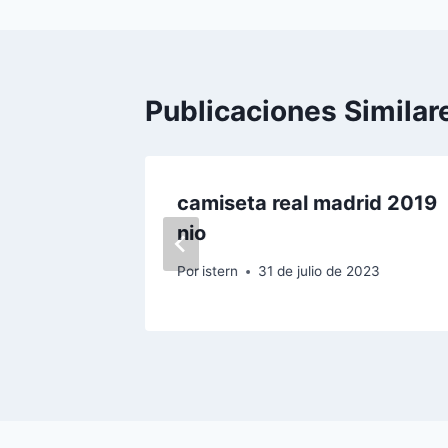
entradas
Publicaciones Similar
camiseta real madrid 2019
nio
e 2022
Por
istern
31 de julio de 2023