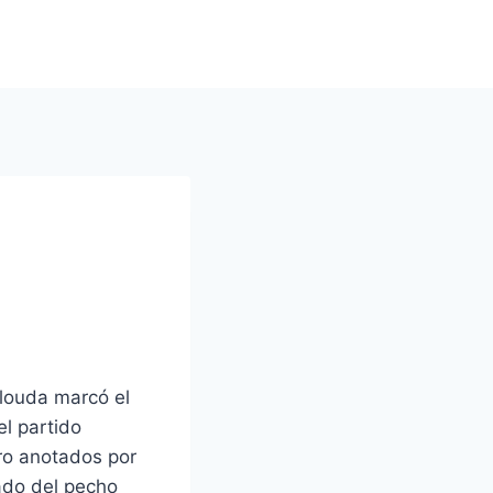
alouda marcó el
el partido
ero anotados por
ado del pecho