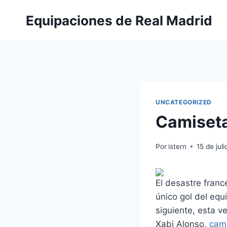
Saltar
Equipaciones de Real Madrid
al
contenido
UNCATEGORIZED
Camiseta
Por
istern
15 de jul
El desastre franc
único gol del equ
siguiente, esta v
Xabi Alonso,
cam