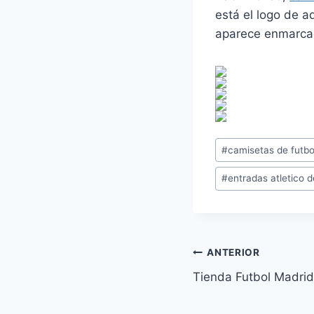
está el logo de a
aparece enmarca
Etiquetas
#
camisetas de futb
de
#
entradas atletico d
la
entrada:
Navegación
ANTERIOR
Tienda Futbol Madrid
de