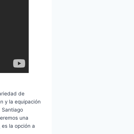
variedad de
n y la equipación
l Santiago
ueremos una
3
es la opción a