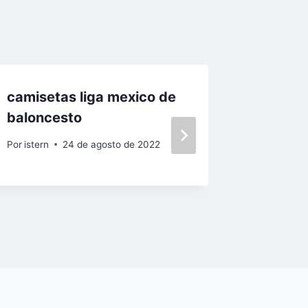
camisetas liga mexico de
camiset
baloncesto
nio
Por
istern
24 de agosto de 2022
Por
istern