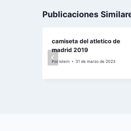
Publicaciones Similar
iento
camiseta del atletico de
l corte
madrid 2019
Por
istern
31 de marzo de 2023
023