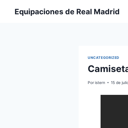
Saltar
Equipaciones de Real Madrid
al
contenido
UNCATEGORIZED
Camiseta
Por
istern
15 de jul