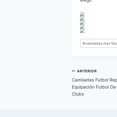
Etiquetas
#
camisetas mas feas
de
la
entrada:
Navegación
ANTERIOR
Camisetas Futbol Rep
de
Equipación Futbol De
entradas
Clubs