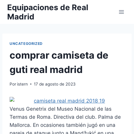
Saltar
Equipaciones de Real
al
Madrid
contenido
UNCATEGORIZED
comprar camiseta de
guti real madrid
Por
istern
17 de agosto de 2023
Venus Genetrix del Museo Nacional de las
Termas de Roma. Directiva del club. Palma de
Mallorca. En ocasiones también jugó en una
pareja de ataque junto a Mandžukić en una