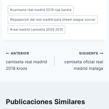
Etiquetas
#
camiseta real madrid 2019 roja barata
de
#
equipacion del real madrid para dream league soccer
la
entrada:
#
real madrid camiseta 2009 2010
Navegación
ANTERIOR
SIGUIENTE
camiseta real madrid
camiseta oficial real
de
2018 kroos
madrid malaga
entradas
Publicaciones Similares