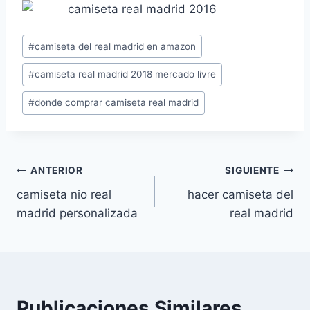
Etiquetas
#
camiseta del real madrid en amazon
de
#
camiseta real madrid 2018 mercado livre
la
entrada:
#
donde comprar camiseta real madrid
Navegación
ANTERIOR
SIGUIENTE
camiseta nio real
hacer camiseta del
de
madrid personalizada
real madrid
entradas
Publicaciones Similares