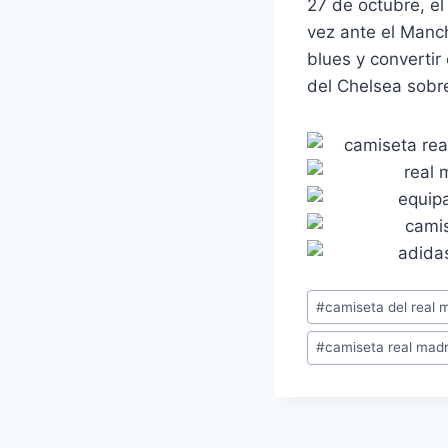
27 de octubre, el
vez ante el Manch
blues y convertir
del Chelsea sobre
Etiquetas
#
camiseta del real 
de
#
camiseta real madr
la
entrada: