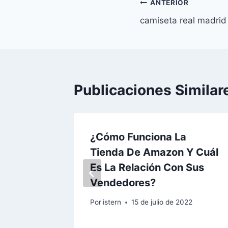
Navegación
ANTERIOR
camiseta real madrid 
de
entradas
Publicaciones Similar
id
¿Cómo Funciona La
y
Tienda De Amazon Y Cuál
Es La Relación Con Sus
2023
Vendedores?
Por
istern
15 de julio de 2022