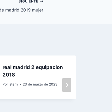
SIGUIENTE
 de madrid 2019 mujer
real madrid 2 equipacion
camiset
2018
champi
Por
istern
23 de marzo de 2023
Por
istern