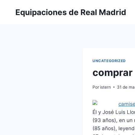
Saltar
Equipaciones de Real Madrid
al
contenido
UNCATEGORIZED
comprar 
Por
istern
31 de ma
Él y José Luis Ll
(93 años), en un 
(85 años), leyend