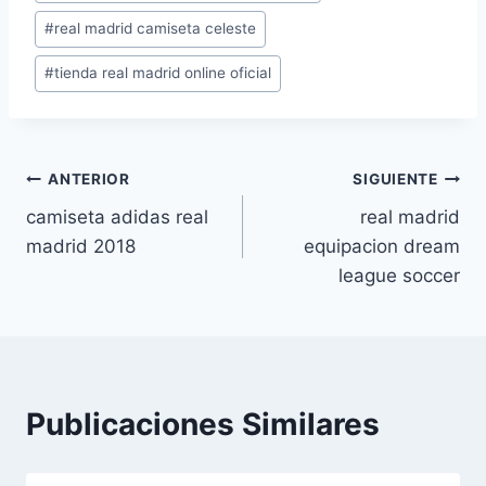
de
#
real madrid camiseta celeste
la
entrada:
#
tienda real madrid online oficial
Navegación
ANTERIOR
SIGUIENTE
camiseta adidas real
real madrid
de
madrid 2018
equipacion dream
entradas
league soccer
Publicaciones Similares