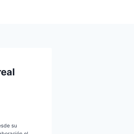
eal
esde su
aboración el