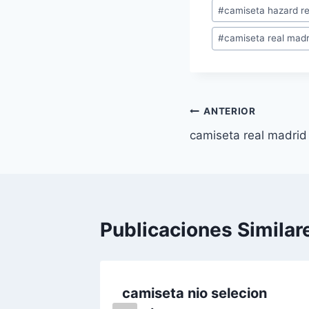
Etiquetas
#
camiseta hazard r
de
#
camiseta real madr
la
entrada:
Navegación
ANTERIOR
camiseta real madrid
de
entradas
Publicaciones Similar
real
camiseta nio selecion