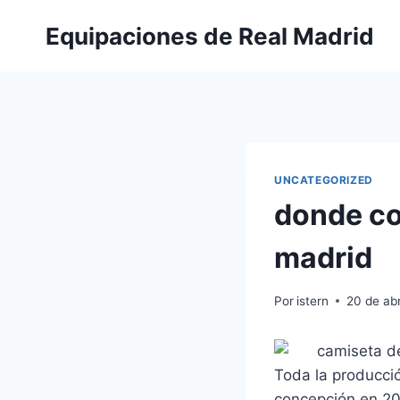
Saltar
Equipaciones de Real Madrid
al
contenido
UNCATEGORIZED
donde co
madrid
Por
istern
20 de abr
Toda la producció
concepción en 200