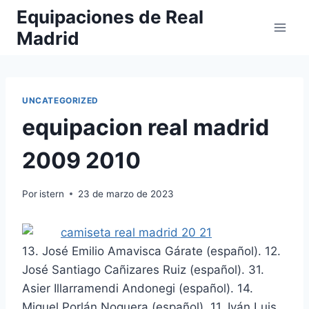
Saltar
Equipaciones de Real
al
Madrid
contenido
UNCATEGORIZED
equipacion real madrid
2009 2010
Por
istern
23 de marzo de 2023
13. José Emilio Amavisca Gárate (español). 12.
José Santiago Cañizares Ruiz (español). 31.
Asier Illarramendi Andonegi (español). 14.
Miguel Porlán Noguera (español). 11. Iván Luis