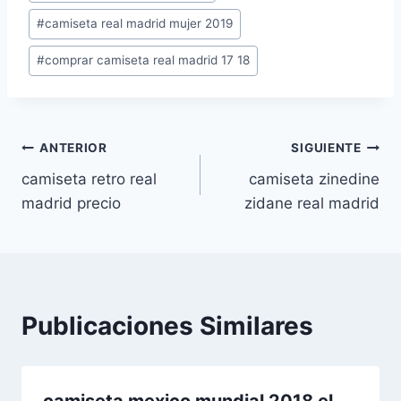
de
#
camiseta real madrid mujer 2019
la
entrada:
#
comprar camiseta real madrid 17 18
Navegación
ANTERIOR
SIGUIENTE
camiseta retro real
camiseta zinedine
de
madrid precio
zidane real madrid
entradas
Publicaciones Similares
camiseta mexico mundial 2018 el