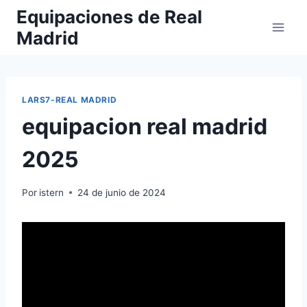
Saltar
Equipaciones de Real
al
Madrid
contenido
LARS7-REAL MADRID
equipacion real madrid
2025
Por
istern
24 de junio de 2024