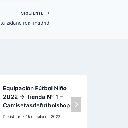
SIGUIENTE
ta zidane real madrid
Equipación Fútbol Niño
real ma
2022 → Tienda Nº 1 –
2019
Camisetasdefutbolshop
Por
istern
Por
istern
15 de julio de 2022