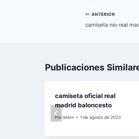
entrada:
Navegación
ANTERIOR
camiseta nio real ma
de
entradas
Publicaciones Similar
iento
camiseta oficial real
madrid baloncesto
 2023
Por
istern
1 de agosto de 2023