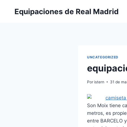
Saltar
Equipaciones de Real Madrid
al
contenido
UNCATEGORIZED
equipaci
Por
istern
31 de ma
Son Moix tiene c
metros, es propi
entre BARCELO y 