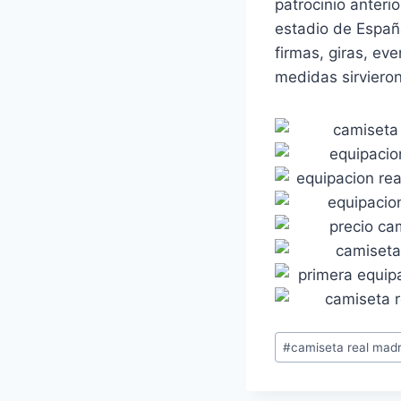
patrocinio anteri
estadio de Españ
firmas, giras, ev
medidas sirvieron
Etiquetas
#
camiseta real madr
de
la