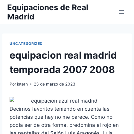
Saltar
Equipaciones de Real
al
Madrid
contenido
UNCATEGORIZED
equipacion real madrid
temporada 2007 2008
Por
istern
23 de marzo de 2023
Decirnos favoritos teniendo en cuenta las
potencias que hay no me parece. Como no
podía ser de otra forma, predomina el rojo en
las pantallas del Salón Luis Aragonés. Luis