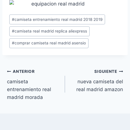
Etiquetas
#
camiseta entrenamiento real madrid 2018 2019
de
#
camiseta real madrid replica aliexpress
la
entrada:
#
comprar camiseta real madrid asensio
Navegación
ANTERIOR
SIGUIENTE
camiseta
nueva camiseta del
de
entrenamiento real
real madrid amazon
entradas
madrid morada