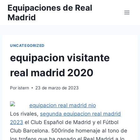
Saltar
Equipaciones de Real
al
Madrid
contenido
UNCATEGORIZED
equipacion visitante
real madrid 2020
Por
istern
23 de marzo de 2023
Los rivales,
segunda equipacion real madrid
2023
el Club Español de Madrid y el Fútbol
Club Barcelona. 500rinde homenaje al tono de
los trofeos que ha ganado el Real Madrid a lo