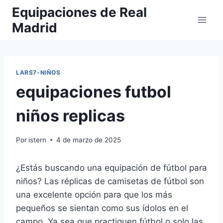
Saltar
Equipaciones de Real
al
Madrid
contenido
LARS7-NIÑOS
equipaciones futbol
niños replicas
Por
istern
4 de marzo de 2025
¿Estás buscando una equipación de fútbol para
niños? Las réplicas de camisetas de fútbol son
una excelente opción para que los más
pequeños se sientan como sus ídolos en el
campo. Ya sea que practiquen fútbol o solo las