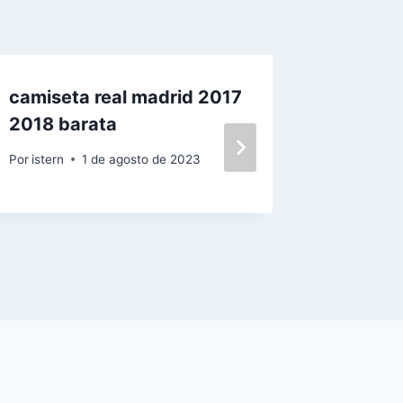
camiseta real madrid 2017
Selecci
2018 barata
Francia
Por
istern
1 de agosto de 2023
Por
istern