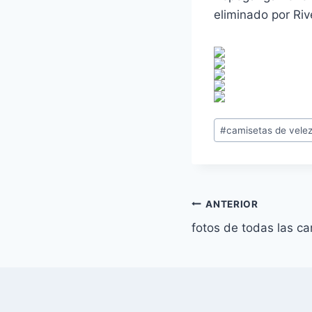
eliminado por Riv
Etiquetas
#
camisetas de vele
de
la
entrada:
Navegación
ANTERIOR
fotos de todas las c
de
entradas