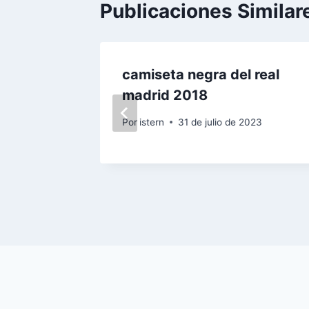
Publicaciones Similar
real
camiseta negra del real
madrid 2018
 2023
Por
istern
31 de julio de 2023