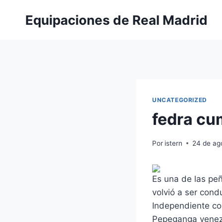
Saltar
Equipaciones de Real Madrid
al
contenido
UNCATEGORIZED
fedra cu
Por
istern
24 de ag
Es una de las pe
volvió a ser con
Independiente con
Pepeganga venezo