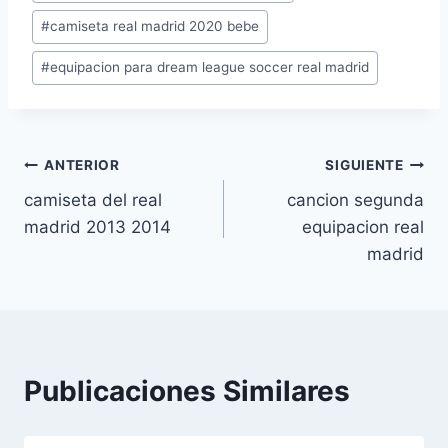
de
#
camiseta real madrid 2020 bebe
la
entrada:
#
equipacion para dream league soccer real madrid
Navegación
ANTERIOR
SIGUIENTE
camiseta del real
cancion segunda
de
madrid 2013 2014
equipacion real
entradas
madrid
Publicaciones Similares