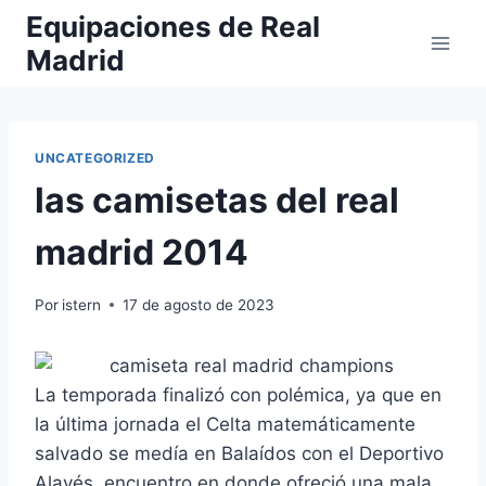
Saltar
Equipaciones de Real
al
Madrid
contenido
UNCATEGORIZED
las camisetas del real
madrid 2014
Por
istern
17 de agosto de 2023
La temporada finalizó con polémica, ya que en
la última jornada el Celta matemáticamente
salvado se medía en Balaídos con el Deportivo
Alavés, encuentro en donde ofreció una mala