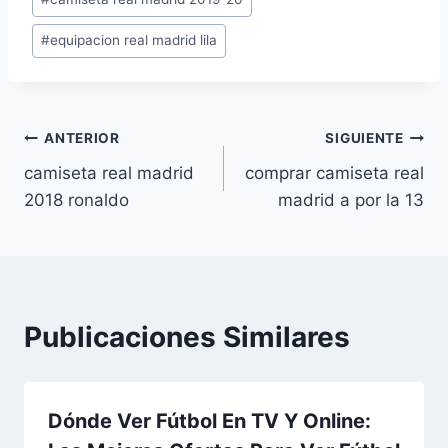
la
entrada:
#
equipacion real madrid lila
Navegación
ANTERIOR
SIGUIENTE
camiseta real madrid
comprar camiseta real
de
2018 ronaldo
madrid a por la 13
entradas
Publicaciones Similares
Dónde Ver Fútbol En TV Y Online: