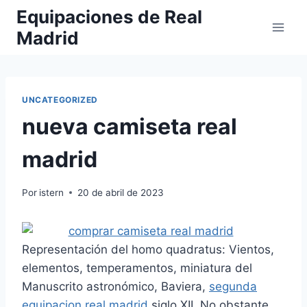
Saltar
Equipaciones de Real
al
Madrid
contenido
UNCATEGORIZED
nueva camiseta real
madrid
Por
istern
20 de abril de 2023
Representación del homo quadratus: Vientos,
elementos, temperamentos, miniatura del
Manuscrito astronómico, Baviera,
segunda
equipacion real madrid
siglo XII. No obstante,