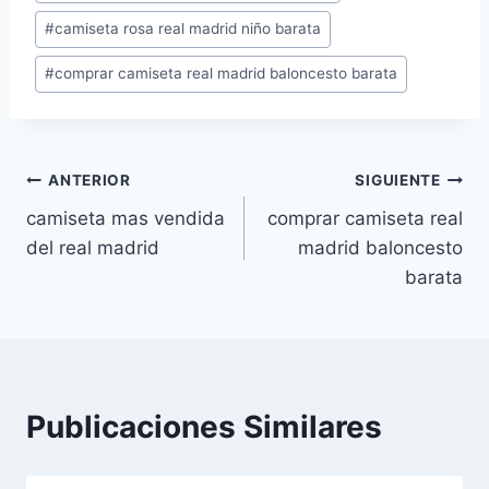
de
#
camiseta rosa real madrid niño barata
la
entrada:
#
comprar camiseta real madrid baloncesto barata
Navegación
ANTERIOR
SIGUIENTE
camiseta mas vendida
comprar camiseta real
de
del real madrid
madrid baloncesto
entradas
barata
Publicaciones Similares