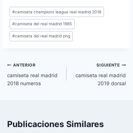
Etiquetas
#
camiseta champions league real madrid 2018
de
#
camiseta del real madrid 1965
la
entrada:
#
camiseta del real madrid png
Navegación
ANTERIOR
SIGUIENTE
camiseta real madrid
camiseta real madrid
de
2018 numeros
2019 dorsal
entradas
Publicaciones Similares