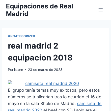
Saltar
Equipaciones de Real
al
Madrid
contenido
UNCATEGORIZED
real madrid 2
equipacion 2018
Por
istern
23 de marzo de 2023
El grupo tenía temas muy exitosos, pero estos
números se triplicarían tras lo ocurrido el 16 de
mayo en la sala Shoko de Madrid,
camiseta de
real madrid 2022
el beef con SDJ solo era el