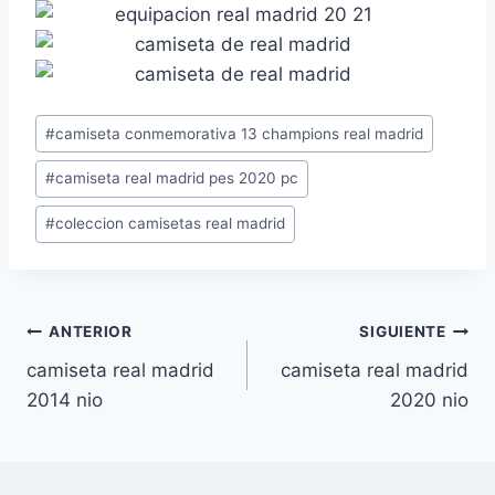
Etiquetas
#
camiseta conmemorativa 13 champions real madrid
de
#
camiseta real madrid pes 2020 pc
la
entrada:
#
coleccion camisetas real madrid
Navegación
ANTERIOR
SIGUIENTE
camiseta real madrid
camiseta real madrid
de
2014 nio
2020 nio
entradas