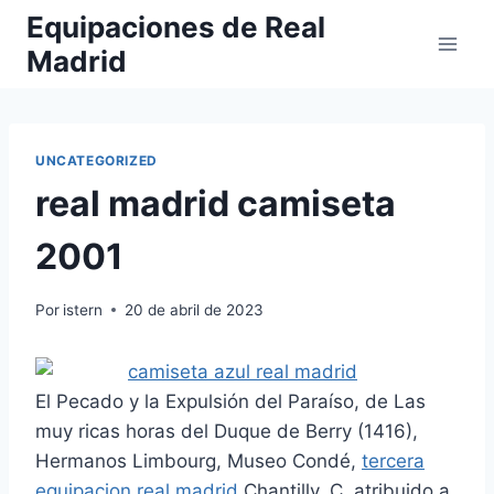
Saltar
Equipaciones de Real
al
Madrid
contenido
UNCATEGORIZED
real madrid camiseta
2001
Por
istern
20 de abril de 2023
El Pecado y la Expulsión del Paraíso, de Las
muy ricas horas del Duque de Berry (1416),
Hermanos Limbourg, Museo Condé,
tercera
equipacion real madrid
Chantilly. C. atribuido a