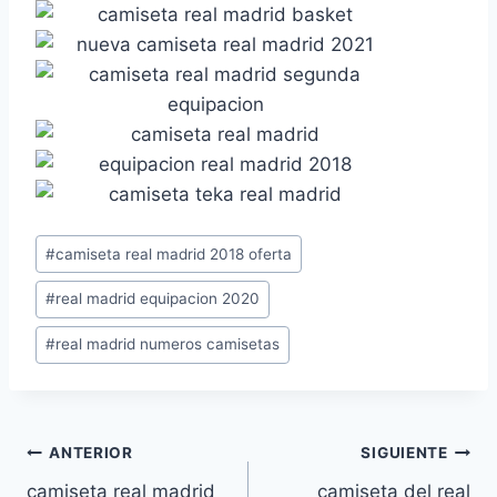
Etiquetas
#
camiseta real madrid 2018 oferta
de
#
real madrid equipacion 2020
la
entrada:
#
real madrid numeros camisetas
Navegación
ANTERIOR
SIGUIENTE
camiseta real madrid
camiseta del real