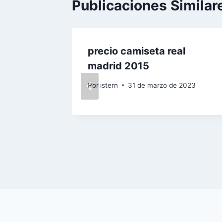
Publicaciones Similar
l
precio camiseta real
madrid 2015
2023
Por
istern
31 de marzo de 2023