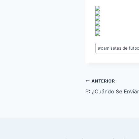
Etiquetas
#
camisetas de futbo
de
la
entrada:
Navegación
ANTERIOR
P: ¿Cuándo Se Enviar
de
entradas