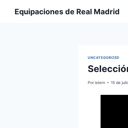
Saltar
Equipaciones de Real Madrid
al
contenido
UNCATEGORIZED
Selecció
Por
istern
15 de jul