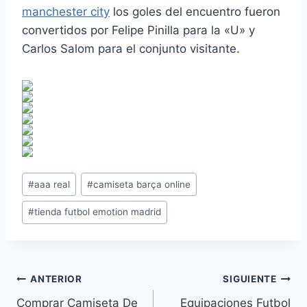
manchester city
los goles del encuentro fueron
convertidos por Felipe Pinilla para la «U» y
Carlos Salom para el conjunto visitante.
Etiquetas
#
aaa real
#
camiseta barça online
de
#
tienda futbol emotion madrid
la
entrada:
Navegación
ANTERIOR
SIGUIENTE
Comprar Camiseta De
Equipaciones Futbol