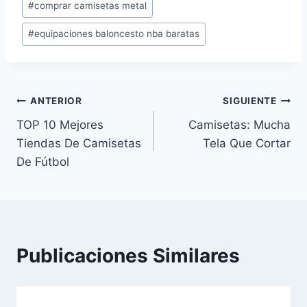
#
comprar camisetas metal
la
entrada:
#
equipaciones baloncesto nba baratas
Navegación
ANTERIOR
SIGUIENTE
TOP 10 Mejores
Camisetas: Mucha
de
Tiendas De Camisetas
Tela Que Cortar
entradas
De Fútbol
Publicaciones Similares