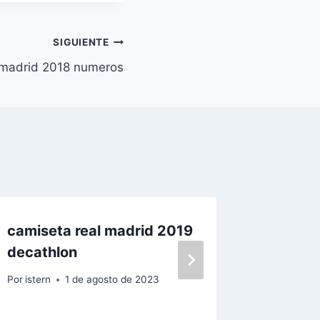
SIGUIENTE
 madrid 2018 numeros
camiseta real madrid 2019
crear l
decathlon
madrid
Por
istern
1 de agosto de 2023
Por
istern