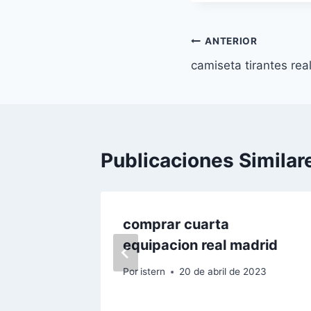
Navegación
ANTERIOR
camiseta tirantes re
de
entradas
Publicaciones Similar
 real
comprar cuarta
equipacion real madrid
023
Por
istern
20 de abril de 2023