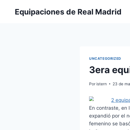
Saltar
Equipaciones de Real Madrid
al
contenido
UNCATEGORIZED
3era equ
Por
istern
23 de ma
En contraste, en 
expandió por el n
femenino se basó 