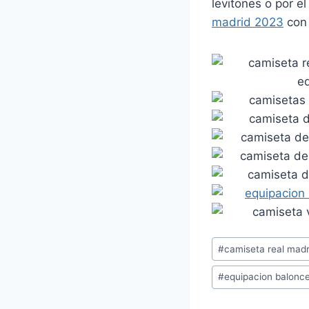
levitones o por el
madrid 2023
con 
Etiquetas
#
camiseta real madr
de
#
equipacion balonce
la
entrada: